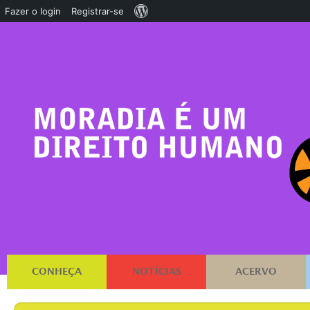
Sobre
Fazer o login
Registrar-se
o
WordPress
CONHEÇA
NOTÍCIAS
ACERVO