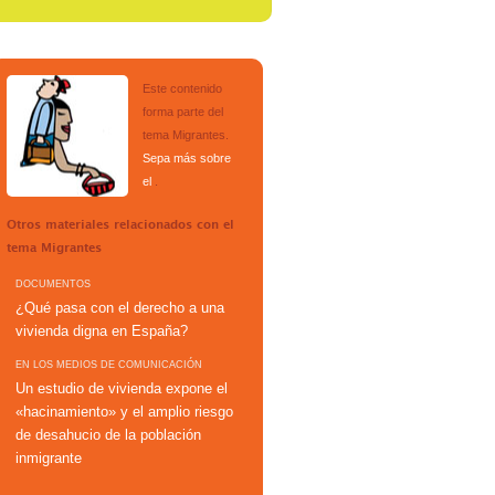
Este contenido
forma parte del
tema
Migrantes
.
Sepa más sobre
el
.
Otros materiales relacionados con el
tema
Migrantes
DOCUMENTOS
¿Qué pasa con el derecho a una
vivienda digna en España?
EN LOS MEDIOS DE COMUNICACIÓN
Un estudio de vivienda expone el
«hacinamiento» y el amplio riesgo
de desahucio de la población
inmigrante