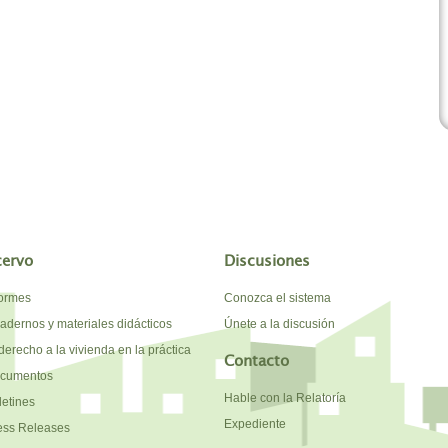
cervo
Discusiones
formes
Conozca el sistema
adernos y materiales didácticos
Únete a la discusión
derecho a la vivienda en la práctica
Contacto
cumentos
Hable con la Relatoría
letines
Expediente
ess Releases