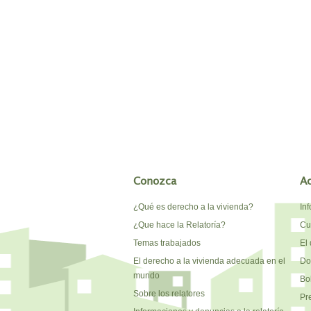
Conozca
A
¿Qué es derecho a la vivienda?
In
¿Que hace la Relatoría?
Cu
Temas trabajados
El 
El derecho a la vivienda adecuada en el
Do
mundo
Bo
Sobre los relatores
Pr