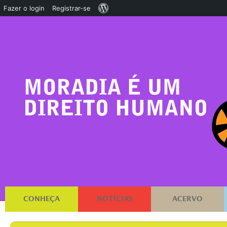
Sobre
Fazer o login
Registrar-se
o
WordPress
CONHEÇA
NOTÍCIAS
ACERVO