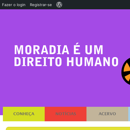
Sobre
Fazer o login
Registrar-se
o
WordPress
CONHEÇA
NOTÍCIAS
ACERVO