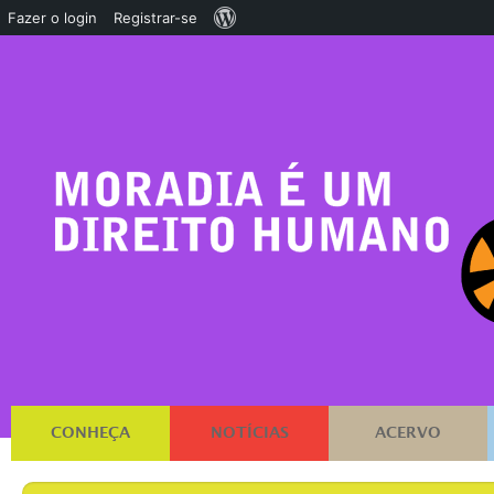
Sobre
Fazer o login
Registrar-se
o
WordPress
CONHEÇA
NOTÍCIAS
ACERVO