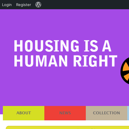
About
Login
Register
WordPress
ABOUT
NEWS
COLLECTION