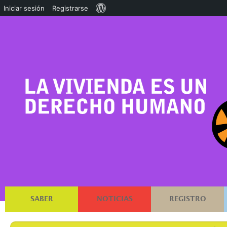
Acerca
Iniciar sesión
Registrarse
de
WordPress
SABER
NOTICIAS
REGISTRO