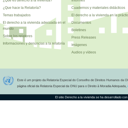
¿Qué es derecho a la vivienda?
Informes
¿Que hace la Relatoría?
Cuadernos y materiales didácticos
Temas trabajados
El derecho a la vivienda en la prácti
El derecho a la vivienda adecuada en el
Documentos
mundo
Boletines
Sobre los relatores
Press Releases
Informaciones y denuncias a la relatoría
Imágenes
Audios y vídeos
Este é um projeto da Relatoria Especial do Conselho de Direitos Humanos da O
página oficial da Relatoria Especial da ONU para o Direito à Moradia Adequada,
El sitio Derecho a la vivienda se ha desarrollado con