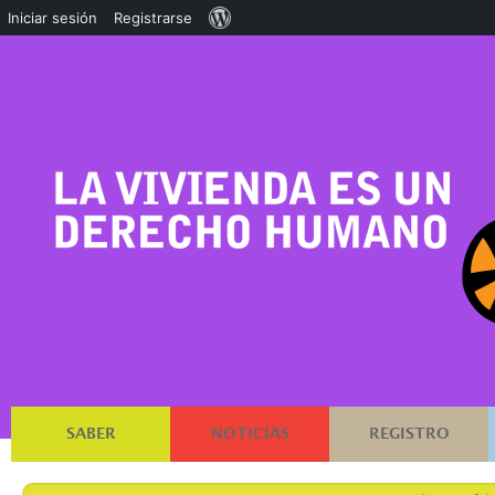
Acerca
Iniciar sesión
Registrarse
de
WordPress
SABER
NOTICIAS
REGISTRO