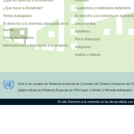
¿Qué es derecho a la vivienda?
Informes
¿Que hace la Relatoría?
Cuadernos y materiales didácticos
Temas trabajados
El derecho a la vivienda en la prácti
El derecho a la vivienda adecuada en el
Documentos
mundo
Boletines
Sobre los relatores
Press Releases
Informaciones y denuncias a la relatoría
Imágenes
Audios y vídeos
Este é um projeto da Relatoria Especial do Conselho de Direitos Humanos da O
página oficial da Relatoria Especial da ONU para o Direito à Moradia Adequada,
El sitio Derecho a la vivienda se ha desarrollado con