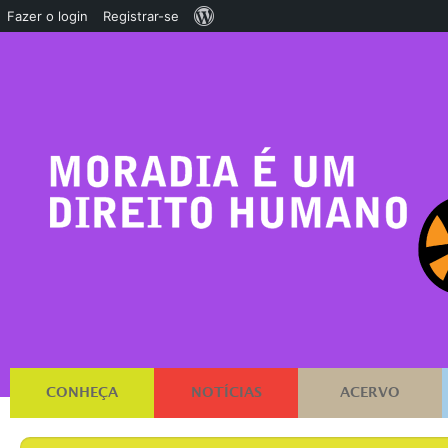
Sobre
Fazer o login
Registrar-se
o
WordPress
CONHEÇA
NOTÍCIAS
ACERVO