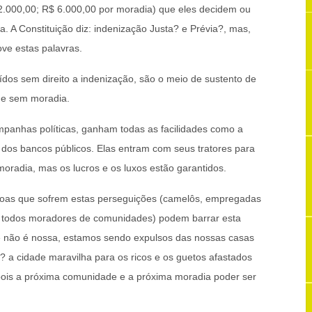
R$2.000,00; R$ 6.000,00 por moradia) que eles decidem ou
. A Constituição diz: indenização Justa? e Prévia?, mas,
ve estas palavras.
ídos sem direito a indenização, são o meio de sustento de
 e sem moradia.
mpanhas políticas, ganham todas as facilidades como a
 dos bancos públicos. Elas entram com seus tratores para
oradia, mas os lucros e os luxos estão garantidos.
soas que sofrem estas perseguições (camelôs, empregadas
 e todos moradores de comunidades) podem barrar esta
de não é nossa, estamos sendo expulsos das nossas casas
? a cidade maravilha para os ricos e os guetos afastados
 pois a próxima comunidade e a próxima moradia poder ser