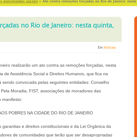
os movimentos sociais
>
Ato contra remoções forçadas no Rio de Janeiro: nesta 
çadas no Rio de Janeiro: nesta quinta,
Em
Notícias
eiro realizarão um ato contra as remoções forçadas, nesta
ria de Assistência Social e Direitos Humanos, que fica na
stá sendo convocada pelas seguintes entidades: Conselho
 Pela Moradia, FIST, associações de moradores das
o manifesto:
AOS POBRES NA CIDADE DO RIO DE JANEIRO
s garantias e direitos constitucionais e da Lei Orgânica da
radores de comunidades que terão que ser desapropriadas