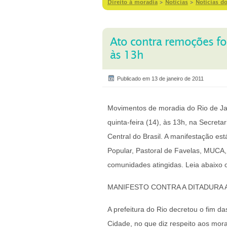
Direito à moradia
>
Notícias
>
Notícias d
Ato contra remoções for
às 13h
Publicado em 13 de janeiro de 2011
Movimentos de moradia do Rio de Jan
quinta-feira (14), às 13h, na Secreta
Central do Brasil. A manifestação e
Popular, Pastoral de Favelas, MUCA,
comunidades atingidas. Leia abaixo 
MANIFESTO CONTRA A DITADURA 
A prefeitura do Rio decretou o fim da
Cidade, no que diz respeito aos mo