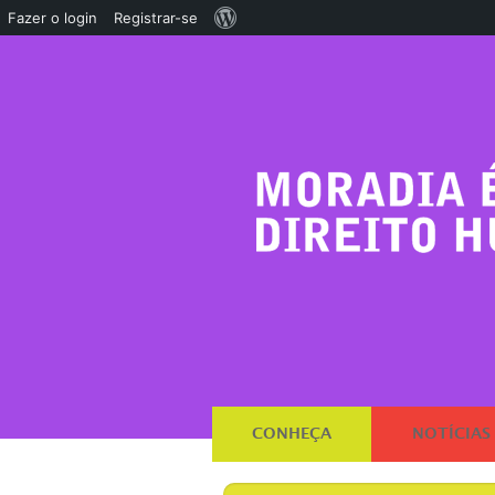
Sobre
Fazer o login
Registrar-se
o
WordPress
CONHEÇA
NOTÍCIAS