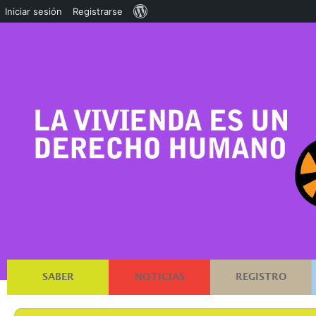
Acerca
Iniciar sesión
Registrarse
de
WordPress
SABER
NOTICIAS
REGISTRO