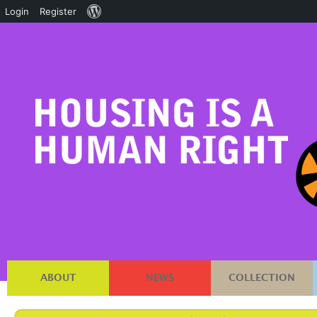
About
Login
Register
WordPress
ABOUT
NEWS
COLLECTION