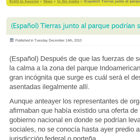
Right to housing
>
News
>
In the media
>
(Español) Tierras junto al parqu
(Español) Tierras junto al parque podrían se
Published in Tuesday December 14th, 2010
(Español) Después de que las fuerzas de s
la calma a la zona del parque Indoamericano
gran incógnita que surge es cuál será el des
asentadas ilegalmente allí.
Aunque anteayer los representantes de org
afirmaban que había existido una oferta de t
gobierno nacional en donde se podrían leva
sociales, no se conocía hasta ayer predio 
jurisdicción federal o porteña.