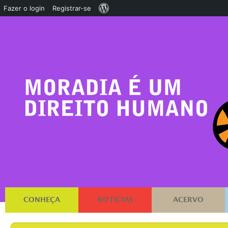
Sobre
Fazer o login
Registrar-se
o
WordPress
CONHEÇA
NOTÍCIAS
ACERVO