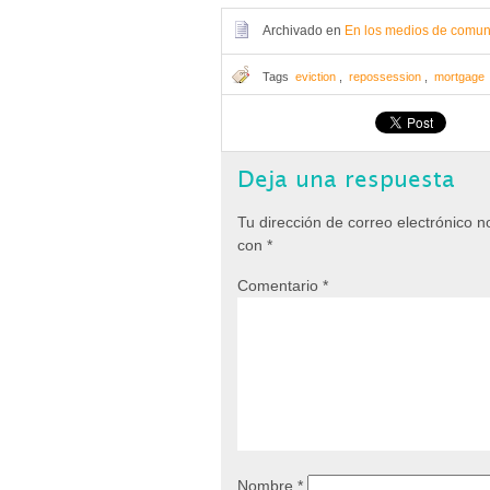
Archivado en
En los medios de comun
Tags
eviction
,
repossession
,
mortgage
Deja una respuesta
Tu dirección de correo electrónico n
con
*
Comentario
*
Nombre
*