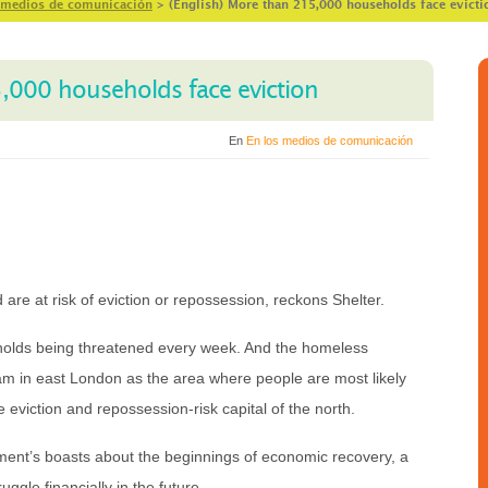
 medios de comunicación
>
(English) More than 215,000 households face evicti
5,000 households face eviction
En
En los medios de comunicación
re at risk of eviction or repossession, reckons Shelter.
eholds being threatened every week. And the homeless
am in east London as the area where people are most likely
e eviction and repossession-risk capital of the north.
ment’s boasts about the beginnings of economic recovery, a
ruggle financially in the future.