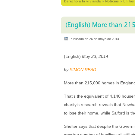
Derecho a la vivienda
>
Notícias
>
En los
(English) More than 21
Publicado en 26 de mayo de 2014
(English)
May 23, 2014
by
SIMON READ
More than 215,000 homes in England a
That’s the equivalent of 4,140 hous
charity’s research reveals that Newh
to lose their home, while Salford is th
Shelter says that despite the Govern
growing number of families will still st