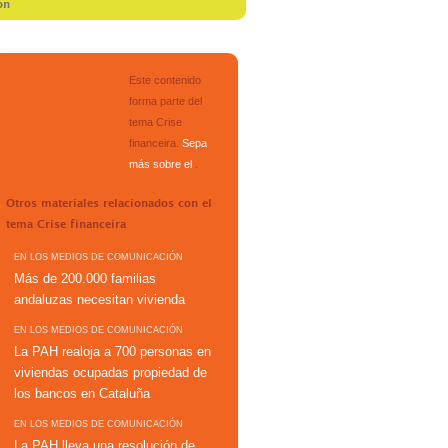
on
Este contenido
forma parte del
tema
Crise
financeira
.
Sepa
más sobre el
.
Otros materiales relacionados con el
tema
Crise financeira
EN LOS MEDIOS DE COMUNICACIÓN
Más de 200.000 familias
andaluzas necesitan vivienda
EN LOS MEDIOS DE COMUNICACIÓN
La PAH realoja a 700 personas en
viviendas ocupadas propiedad de
los bancos en Cataluña
EN LOS MEDIOS DE COMUNICACIÓN
La PAH lleva una resolución de