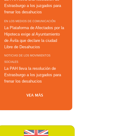
Estrasburgo a los juzgados para
frenar los desahucios
EN LOS MEDIOS DE COMUNICACIÓN
La Plataforma de Afectados por la
Hipoteca exige al Ayuntamiento
de Ávila que declare la ciudad
Libre de Desahucios
NOTICIAS DE LOS MOVIMIENTOS
SOCIALES
La PAH lleva la resolución de
Estrasburgo a los juzgados para
frenar los desahucios
VEA MÁS