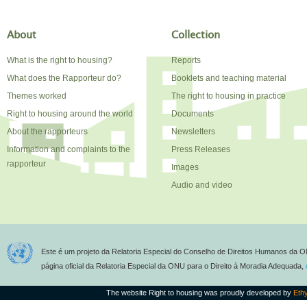
About
Collection
What is the right to housing?
Reports
What does the Rapporteur do?
Booklets and teaching material
Themes worked
The right to housing in practice
Right to housing around the world
Documents
About the rapporteurs
Newsletters
Information and complaints to the
Press Releases
rapporteur
Images
Audio and video
Este é um projeto da Relatoria Especial do Conselho de Direitos Humanos da O
página oficial da Relatoria Especial da ONU para o Direito à Moradia Adequada,
The website Right to housing was proudly developed by
Eth