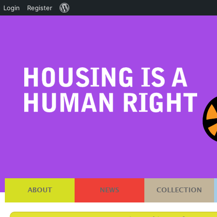
About
Login
Register
WordPress
ABOUT
NEWS
COLLECTION