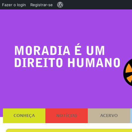
Sobre
Fazer o login
Registrar-se
o
WordPress
CONHEÇA
NOTÍCIAS
ACERVO