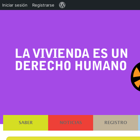
Acerca
Iniciar sesión
Registrarse
de
WordPress
SABER
NOTICIAS
REGISTRO