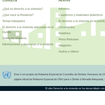
Conozca
Acervo
¿Qué es derecho a la vivienda?
Informes
¿Que hace la Relatoría?
Cuadernos y materiales didácticos
Temas trabajados
El derecho a la vivienda en la prácti
El derecho a la vivienda adecuada en el
Documentos
mundo
Boletines
Sobre los relatores
Press Releases
Informaciones y denuncias a la relatoría
Imágenes
Audios y vídeos
Este é um projeto da Relatoria Especial do Conselho de Direitos Humanos da O
página oficial da Relatoria Especial da ONU para o Direito à Moradia Adequada,
El sitio Derecho a la vivienda se ha desarrollado con