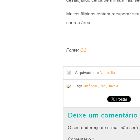
desalojando cerca de mil famílias, s
Muitos filipinos tentam recuperar se
corta a área.
Fonte:
G1
Arquivado em
Na mídia
Tags
incêndio
,
fire
,
favela
Deixe um comentário
O seu endereço de e-mail não será 
Comentário
*