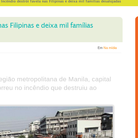
>
Incêndio destrói favela nas Filipinas e deixa mil famílias desalojadas
as Filipinas e deixa mil famílias
Em
Na mídia
egião metropolitana de Manila, capital
reu no incêndio que destruiu ao