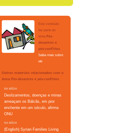
Este conteúdo
faz parte do
tema
Pós-
desastres e
.
pós-conflitos
Saiba mais sobre
ele
.
Outros materiais relacionados com o
tema
Pós-desastres e pós-conflitos
NA MÍDIA
Deslizamentos, doenças e minas
ameaçam os Bálcãs, em pior
enchente em um século, afirma
ONU
NA MÍDIA
(English) Syrian Families Living