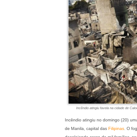
Incêndio atingiu favela na cidade de Ca
Incêndio atingiu no domingo (20) um
de Manila, capital das
Filipinas
. O fo