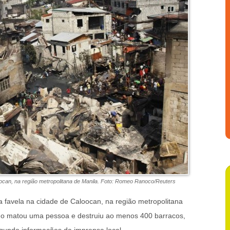
loocan, na região metropolitana de Manila. Foto: Romeo Ranoco/Reuters
a favela na cidade de Caloocan, na região metropolitana
go matou uma pessoa e destruiu ao menos 400 barracos,