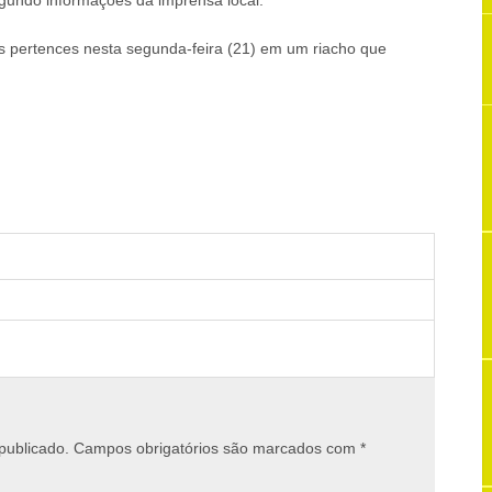
egundo informações da imprensa local.
us pertences nesta segunda-feira (21) em um riacho que
publicado.
Campos obrigatórios são marcados com
*