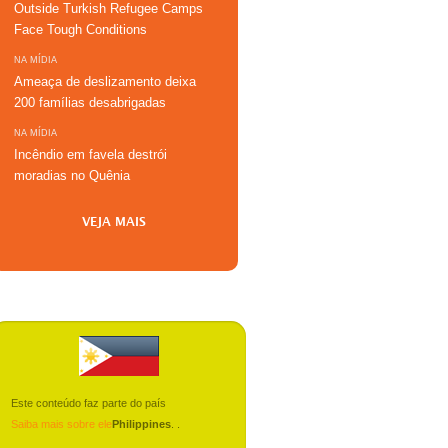
Outside Turkish Refugee Camps
Face Tough Conditions
NA MÍDIA
Ameaça de deslizamento deixa
200 famílias desabrigadas
NA MÍDIA
Incêndio em favela destrói
moradias no Quênia
VEJA MAIS
Este conteúdo faz parte do país
Saiba mais sobre ele
Philippines
.
.