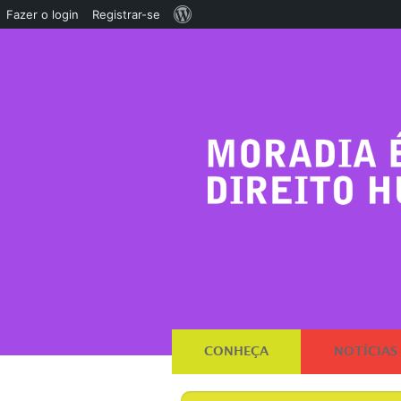
Sobre
Fazer o login
Registrar-se
o
WordPress
CONHEÇA
NOTÍCIAS