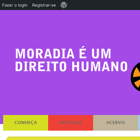
Sobre
Fazer o login
Registrar-se
o
WordPress
CONHEÇA
NOTÍCIAS
ACERVO