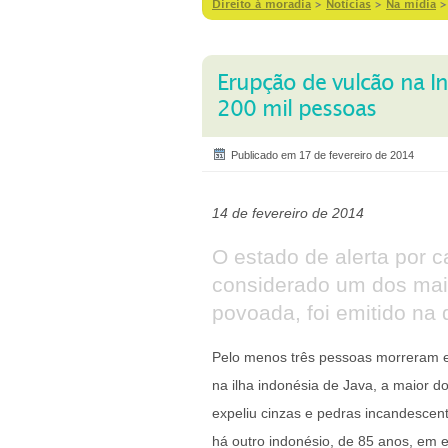
Direito à moradia
>
Notícias
>
Na mídia
Erupção de vulcão na In
200 mil pessoas
Publicado em 17 de fevereiro de 2014
14 de fevereiro de 2014
O estado de alerta por 
considerado um dos mai
povoada, foi emitido na q
Pelo menos três pessoas morreram e
na ilha indonésia de Java, a maior d
expeliu cinzas e pedras incandescent
há outro indonésio, de 85 anos, em es