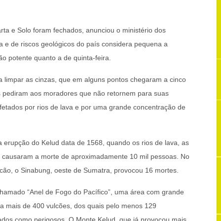
ta e Solo foram fechados, anunciou o ministério dos
a e de riscos geológicos do país considera pequena a
o potente quanto a de quinta-feira.
 limpar as cinzas, que em alguns pontos chegaram a cinco
es pediram aos moradores que não retornem para suas
afetados por rios de lava e por uma grande concentração de
a erupção do Kelud data de 1568, quando os rios de lava, as
s causaram a morte de aproximadamente 10 mil pessoas. No
ulcão, o Sinabung, oeste de Sumatra, provocou 16 mortes.
 chamado “Anel de Fogo do Pacífico”, uma área com grande
iga mais de 400 vulcões, dos quais pelo menos 129
icados como perigosos. O Monte Kelud, que já provocou mais