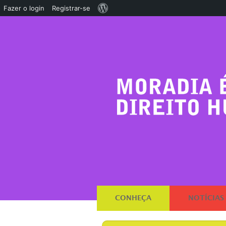
Sobre
Fazer o login
Registrar-se
o
WordPress
CONHEÇA
NOTÍCIAS