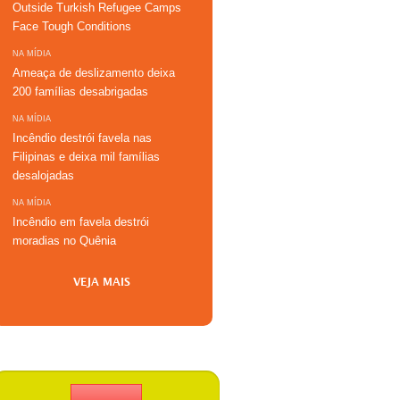
Outside Turkish Refugee Camps
Face Tough Conditions
NA MÍDIA
Ameaça de deslizamento deixa
200 famílias desabrigadas
NA MÍDIA
Incêndio destrói favela nas
Filipinas e deixa mil famílias
desalojadas
NA MÍDIA
Incêndio em favela destrói
moradias no Quênia
VEJA MAIS