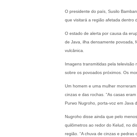
O presidente do país, Susilo Bamban
que visitará a região afetada dentro d
O estado de alerta por causa da er
de Java, ilha densamente povoada, foi
vulcânica.
Imagens transmitidas pela televisã
sobre os povoados próximos. Os mor
Um homem e uma mulher morreram q
cinzas e das rochas. “As casas eram
Purwo Nugroho, porta-voz em Java d
Nugroho disse ainda que pelo menos
quilômetros ao redor do Kelud, no dis
região. “A chuva de cinzas e pedras 