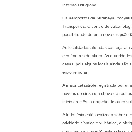
informou Nugroho.
Os aeroportos de Surabaya, Yogyakar
Transportes. O centro de vulcanologi
possibilidade de uma nova erupção tã
As localidades afetadas começaram a
centímetros de altura. As autoridad
casas, pois alguns locais ainda são 
enxofre no ar.
A maior catástrofe registrada por um
nuvens de cinza e a chuva de rocha
início do mês, a erupção de outro v
A Indonésia está localizada sobre o
atividade sísmica e vulcânica, e abr
continuam ativos e 65 estão classif