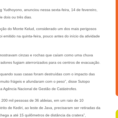
g Yudhoyono, anunciou nessa sexta-feira, 14 de fevereiro,
e dois ou três dias.
upção do Monte Kelud, considerado um dos mais perigosos
 emitido na quinta-feira, pouco antes do início da atividade
o mostravam cinzas e rochas que caíam como uma chuva
adores fugiam aterrorizados para os centros de evacuação.
uando suas casas foram destruídas com o impacto das
 muito frágeis e afundaram com o peso”, disse Sutopo
a Agência Nacional de Gestão de Catástrofes.
 200 mil pessoas de 36 aldeias, em um raio de 10
trito de Kediri, ao leste de Java, precisaram ser retiradas da
chega a até 15 quilômetros de distância da cratera”,