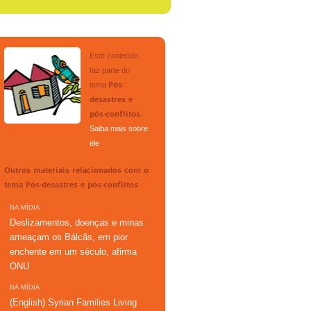
Este conteúdo
faz parte do
tema
Pós-
desastres e
.
pós-conflitos
Saiba mais sobre
ele
.
Outros materiais relacionados com o
tema
Pós-desastres e pós-conflitos
NA MÍDIA
Deslizamentos, doenças e minas
ameaçam os Bálcãs, em pior
enchente em um século, afirma
ONU
NA MÍDIA
(English) Syrian Families Living