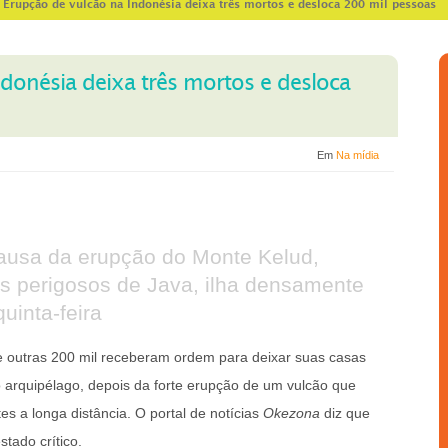
>
Erupção de vulcão na Indonésia deixa três mortos e desloca 200 mil pessoas
donésia deixa três mortos e desloca
Em
Na mídia
causa da erupção do Monte Kelud,
s perigosos de Java, ilha densamente
uinta-feira
 outras 200 mil receberam ordem para deixar suas casas
o arquipélago, depois da forte erupção de um vulcão que
es a longa distância. O portal de notícias
Okezona
diz que
tado crítico.