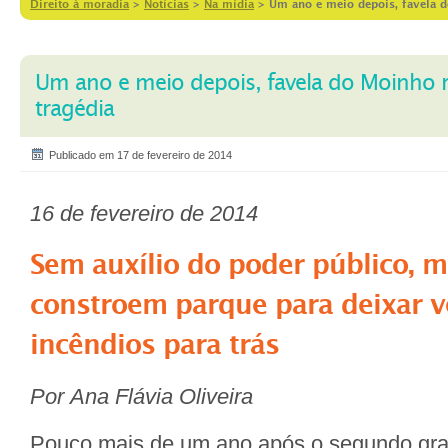
Direito à moradia
>
Notícias
>
Na mídia
>
Um ano e meio depois, favela d
Um ano e meio depois, favela do Moinho r
tragédia
Publicado em 17 de fevereiro de 2014
16 de fevereiro de 2014
Sem auxílio do poder público, 
constroem parque para deixar v
incêndios para trás
Por Ana Flávia Oliveira
Pouco mais de um ano após o segundo gra