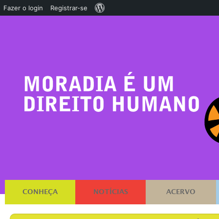
Sobre
Fazer o login
Registrar-se
o
WordPress
CONHEÇA
NOTÍCIAS
ACERVO