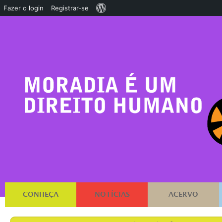
Sobre
Fazer o login
Registrar-se
o
WordPress
CONHEÇA
NOTÍCIAS
ACERVO