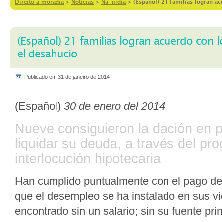
Direito à moradia
>
Notícias
>
Na mídia
>
(Español) 21 familias logran ac
(Español) 21 familias logran acuerdo con l
el desahucio
Publicado em 31 de janeiro de 2014
(Español)
30 de enero del 2014
Nueve consiguieron la dación en 
liquidar su deuda, a través del pr
interlocución hipotecaria
Han cumplido puntualmente con el pago de 
que el desempleo se ha instalado en sus v
encontrado sin un salario; sin su fuente pri