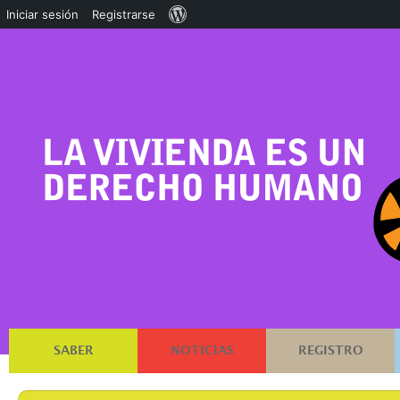
Acerca
Iniciar sesión
Registrarse
de
WordPress
SABER
NOTICIAS
REGISTRO