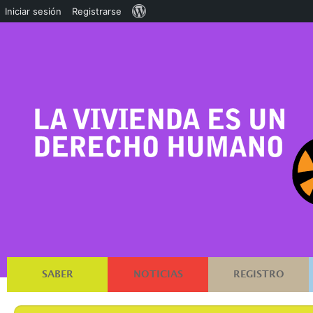
Acerca
Iniciar sesión
Registrarse
de
WordPress
SABER
NOTICIAS
REGISTRO