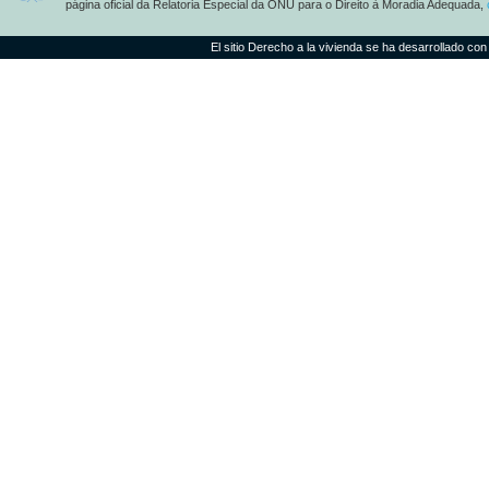
página oficial da Relatoria Especial da ONU para o Direito à Moradia Adequada,
El sitio Derecho a la vivienda se ha desarrollado con