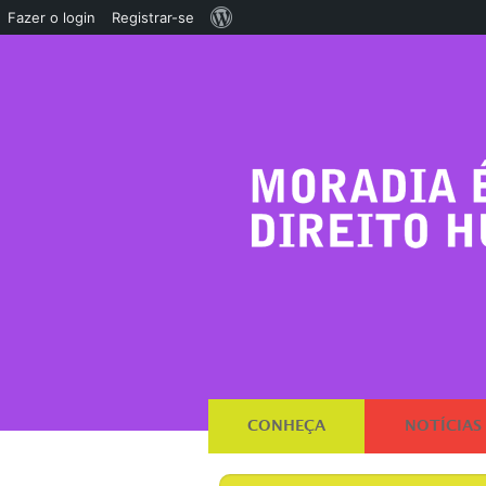
Sobre
Fazer o login
Registrar-se
o
WordPress
CONHEÇA
NOTÍCIAS