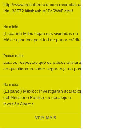
http://www.radioformula.com.mx/notas.asp?
Idn=385721#sthash.n6Pc5WsF.dpuf
Na mídia
(Español) Miles dejan sus viviendas en
México por incapacidad de pagar crédito
Documentos
Leia as respostas que os países enviaram
ao questionário sobre segurança da posse
Na mídia
(Español) Mexico: Investigarán actuación
del Ministerio Público en desalojo a
invasión Altares
VEJA MAIS