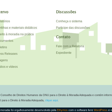
cervo
Discussões
latórios
Conheça o sistema
tilhas e materiais didáticos
Participe das discussões
reito à moradia na prática
Contato
cumentos
Fale com a Relatoria
letins
Expediente
ess Releases
agens
dios e vídeos
do Conselho de Direitos Humanos da ONU para o Direito à Moradia Adequada e contém inform
NU para o Direito à Moradia Adequada,
clique aqui
.
 à moradia foi orgulhosamente desenvolvido pela
Ethymos
com o software livre
WordPress
e o