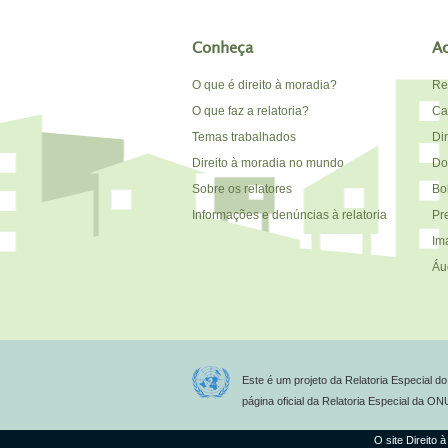
Conheça
A
O que é direito à moradia?
Re
O que faz a relatoria?
Car
Temas trabalhados
Di
Direito à moradia no mundo
Do
Sobre os relatores
Bo
Informações e denúncias à relatoria
Pr
Im
Áu
Este é um projeto da Relatoria Especial 
página oficial da Relatoria Especial da O
O site Direito