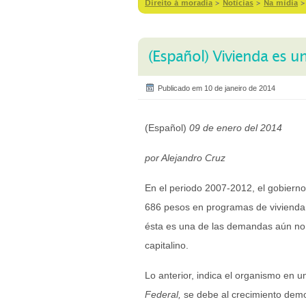
Direito à moradia
>
Notícias
>
Na mídia
(Español) Vivienda es 
Publicado em 10 de janeiro de 2014
(Español)
09 de enero del 2014
por Alejandro Cruz
En el periodo 2007-2012, el gobierno 
686 pesos en programas de vivienda s
ésta es una de las demandas aún no sa
capitalino.
Lo anterior, indica el organismo en u
Federal,
se debe al crecimiento demog