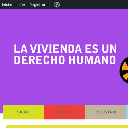
Acerca
Iniciar sesión
Registrarse
de
WordPress
SABER
NOTICIAS
REGISTRO