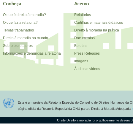
Conheça
Acervo
O que é direito à moradia?
Relatórios
O que faz a relatoria?
Cartilhas e materiais didáticos
Temas trabalhados
Direito à moradia na prática
Direito à moradia no mundo
Documentos
Sobre os relatores
Boletins
Informações e denúncias à relatoria
Press Releases
Imagens
Áudios e vídeos
Este é um projeto da Relatoria Especial do Conselho de Direitos Humanos da O
página oficial da Relatoria Especial da ONU para o Direito à Moradia Adequada,
O site Direito à moradia foi orgulhosamente desenvo