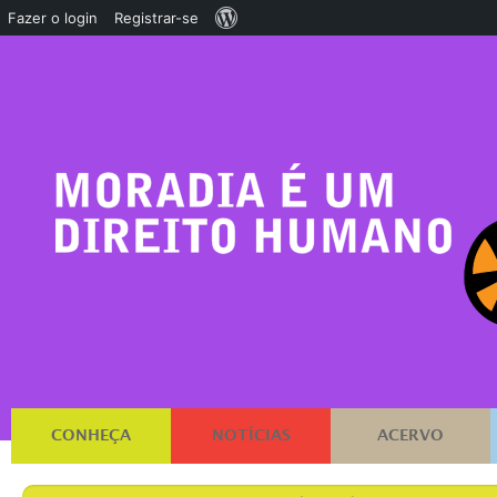
Sobre
Fazer o login
Registrar-se
o
WordPress
CONHEÇA
NOTÍCIAS
ACERVO