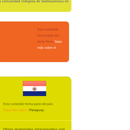
e la comunidad indigena de Sawhoyamaxa en
Este contenido
forma parte del
tema
Terra
.
Sepa
más sobre el
.
Este contenido forma parte del país
Sepa más sobre el
Paraguay
.
.
Otros materiales relacionados con