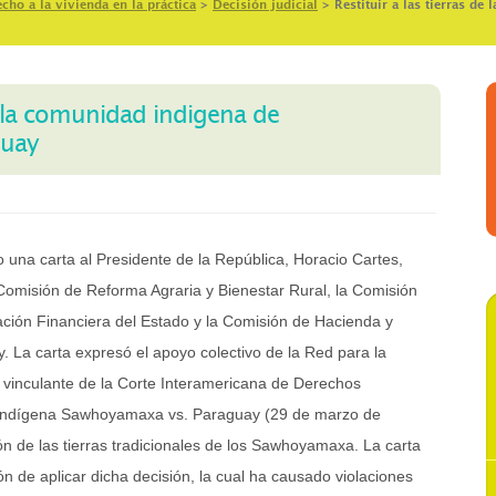
echo a la vivienda en la práctica
>
Decisión judicial
>
Restituir a las tierras d
de la comunidad indigena de
guay
 una carta al Presidente de la República, Horacio Cartes,
Comisión de Reforma Agraria y Bienestar Rural, la Comisión
ación Financiera del Estado y la Comisión de Hacienda y
 La carta expresó el apoyo colectivo de la Red para la
 vinculante de la Corte Interamericana de Derechos
Indígena Sawhoyamaxa vs. Paraguay (29 de marzo de
ción de las tierras tradicionales de los Sawhoyamaxa. La carta
ón de aplicar dicha decisión, la cual ha causado violaciones