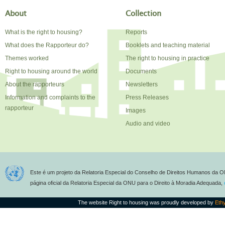
About
Collection
What is the right to housing?
Reports
What does the Rapporteur do?
Booklets and teaching material
Themes worked
The right to housing in practice
Right to housing around the world
Documents
About the rapporteurs
Newsletters
Information and complaints to the
Press Releases
rapporteur
Images
Audio and video
Este é um projeto da Relatoria Especial do Conselho de Direitos Humanos da O
página oficial da Relatoria Especial da ONU para o Direito à Moradia Adequada,
The website Right to housing was proudly developed by
Eth