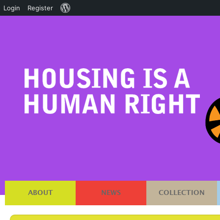
About
Login
Register
WordPress
ABOUT
NEWS
COLLECTION