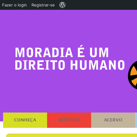
Sobre
Fazer o login
Registrar-se
o
WordPress
CONHEÇA
NOTÍCIAS
ACERVO