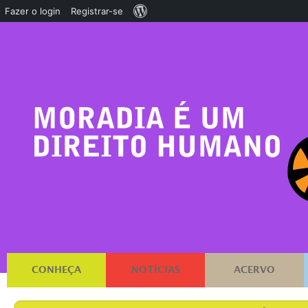
Sobre
Fazer o login
Registrar-se
o
WordPress
CONHEÇA
NOTÍCIAS
ACERVO