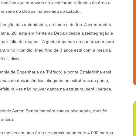
 famílias que moravam no local foram retiradas da área e
a sede do Detran, na avenida do Estado.
tenção das autoridades, da fome e do frio. A ex-moradora
tana, 26, está em frente ao Detran desde a reintegração e
la por falta de roupas. “A gente depende do que trazem para
aram no incêndio. Meu filho de 3 anos está com a mesma
rio”, disse.
nhia de Engenharia de Tráfego) a ponte Estaiadinha está
hamas de dois incêndios atingiram as estruturas da ponte,
refeitura –se não houver danos na estrutura, será liberada,
 sentido Ayrton Senna também estava bloqueada, mas foi
-feira.
 cinco meses em uma área de aproximadamente 4.000 metros