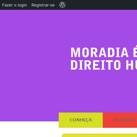
Sobre
Fazer o login
Registrar-se
o
WordPress
CONHEÇA
NOTÍCIAS