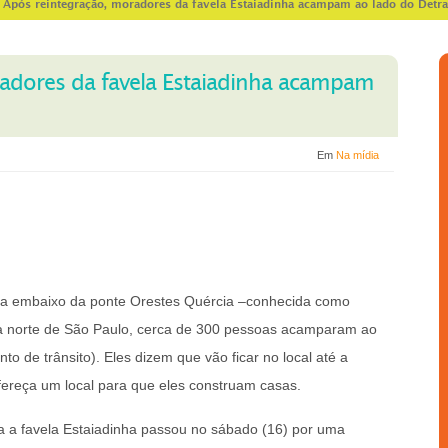
>
Após reintegração, moradores da favela Estaiadinha acampam ao lado do Detr
adores da favela Estaiadinha acampam
Em
Na mídia
ica embaixo da ponte Orestes Quércia –conhecida como
na norte de São Paulo, cerca de 300 pessoas acamparam ao
o de trânsito). Eles dizem que vão ficar no local até a
ofereça um local para que eles construam casas.
a a favela Estaiadinha passou no sábado (16) por uma