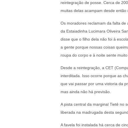
reintegração de posse. Cerca de 200
muitas delas acampam desde então n
Os moradores reclamam da falta de a
da Estaiadinha Lucimara Oliveira San
disse que o filho dela não foi à esco
a gente porque nossas coisas queim
roupa do corpo e à noite sente muito f
Desde a reintegração, a CET (Compa
interditada. Isso ocorre porque as c
que vai passar por uma vistoria da p
mas ainda não há previsão.
A pista central da marginal Tietê no
liberada na madrugada desta segunda
A favela foi instalada há cerca de