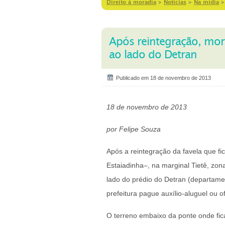
Direito à moradia
>
Notícias
>
Na mídia
Após reintegração, mor
ao lado do Detran
Publicado em 18 de novembro de 2013
18 de novembro de 2013
por Felipe Souza
Após a reintegração da favela que f
Estaiadinha–, na marginal Tietê, zo
lado do prédio do Detran (departament
prefeitura pague auxílio-aluguel ou 
O terreno embaixo da ponte onde fic