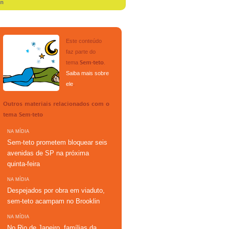
an
Este conteúdo
faz parte do
tema
.
Sem-teto
Saiba mais sobre
ele
.
Outros materiais relacionados com o
tema
Sem-teto
NA MÍDIA
Sem-teto prometem bloquear seis
avenidas de SP na próxima
quinta-feira
NA MÍDIA
Despejados por obra em viaduto,
sem-teto acampam no Brooklin
NA MÍDIA
No Rio de Janeiro, famílias da