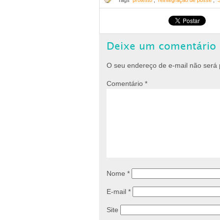
Tags
protesto
,
reintegração de posse
,
Deixe um comentário
O seu endereço de e-mail não será 
Comentário
*
Nome
*
E-mail
*
Site