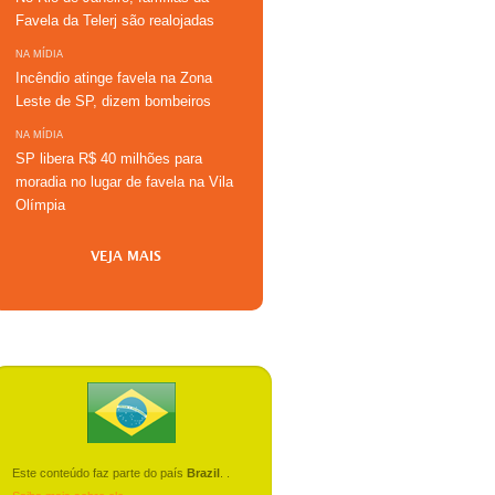
Favela da Telerj são realojadas
NA MÍDIA
Incêndio atinge favela na Zona
Leste de SP, dizem bombeiros
NA MÍDIA
SP libera R$ 40 milhões para
moradia no lugar de favela na Vila
Olímpia
VEJA MAIS
Este conteúdo faz parte do país
Brazil
.
.