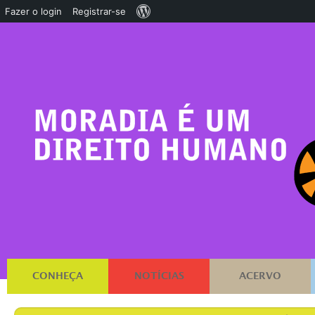
Sobre
Fazer o login
Registrar-se
o
WordPress
CONHEÇA
NOTÍCIAS
ACERVO