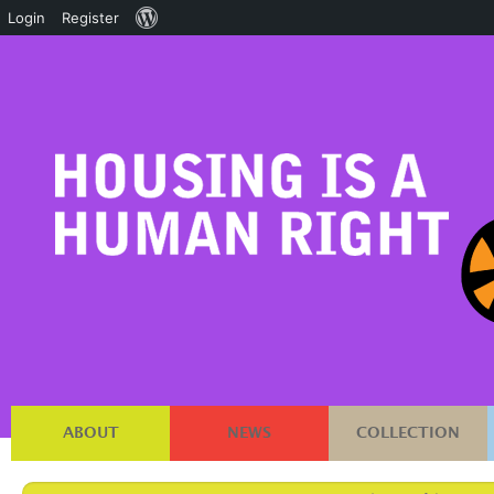
About
Login
Register
WordPress
ABOUT
NEWS
COLLECTION