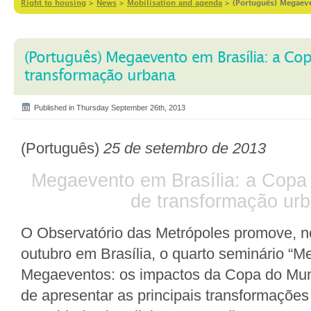
Right to housing
>
News
>
Mobilisation and agenda
>
(Português) Megaev
(Português) Megaevento em Brasília: a C
transformação urbana
Published in Thursday September 26th, 2013
(Português)
25 de setembro de 2013
Megaevento em Brasília: a Copa
de transformação ur
O Observatório das Metrópoles promove, n
outubro em Brasília, o quarto seminário “M
Megaeventos: os impactos da Copa do Mun
de apresentar as principais transformaçõe