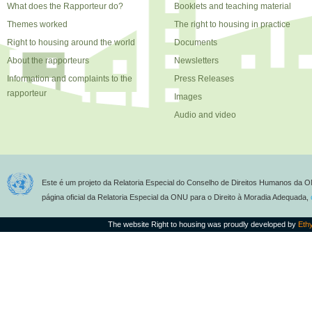
What does the Rapporteur do?
Booklets and teaching material
Themes worked
The right to housing in practice
Right to housing around the world
Documents
About the rapporteurs
Newsletters
Information and complaints to the
Press Releases
rapporteur
Images
Audio and video
Este é um projeto da Relatoria Especial do Conselho de Direitos Humanos da O
página oficial da Relatoria Especial da ONU para o Direito à Moradia Adequada,
The website Right to housing was proudly developed by
Eth