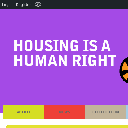
About
Login
Register
WordPress
ABOUT
NEWS
COLLECTION