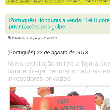
Right to housing
>
News
>
In the media
>
(Português) Honduras à venda: “
(Português) Honduras à venda: “Lei Hipote
privatizações pós-golpe
Published in Friday August 23rd, 2013
(Português)
22 de agosto de 2013
Nova legislação utiliza a figura do
para entregar recursos naturais 
investidores privados