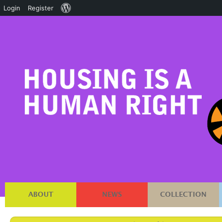
About
Login
Register
WordPress
ABOUT
NEWS
COLLECTION