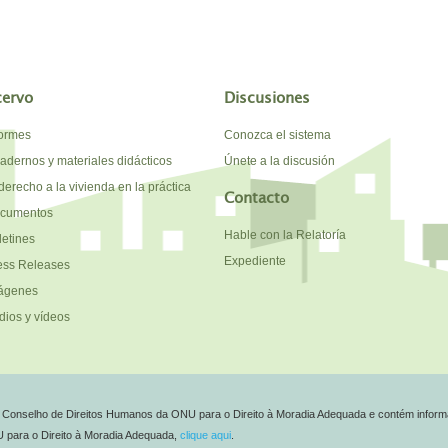
cervo
Discusiones
formes
Conozca el sistema
adernos y materiales didácticos
Únete a la discusión
derecho a la vivienda en la práctica
Contacto
cumentos
Hable con la Relatoría
letines
Expediente
ess Releases
ágenes
dios y vídeos
do Conselho de Direitos Humanos da ONU para o Direito à Moradia Adequada e contém inform
NU para o Direito à Moradia Adequada,
clique aqui
.