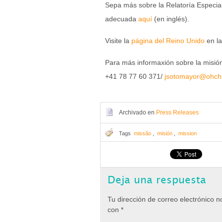
Sepa más sobre la Relatoría Especial
adecuada
aquí
(en inglés).
Visite la
página del Reino Unido
en l
Para más informaxión sobre la misió
+41 78 77 60 371/
jsotomayor@ohchr
Archivado en
Press Releases
Tags
missão
,
misión
,
mission
Deja una respuesta
Tu dirección de correo electrónico n
con
*