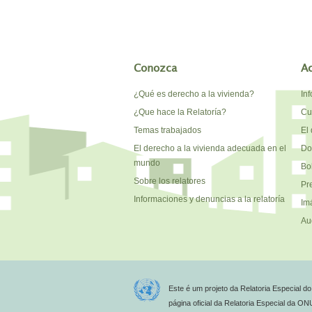
Conozca
A
¿Qué es derecho a la vivienda?
In
¿Que hace la Relatoría?
Cu
Temas trabajados
El 
El derecho a la vivienda adecuada en el
Do
mundo
Bo
Sobre los relatores
Pr
Informaciones y denuncias a la relatoría
Im
Au
Este é um projeto da Relatoria Especial 
página oficial da Relatoria Especial da O