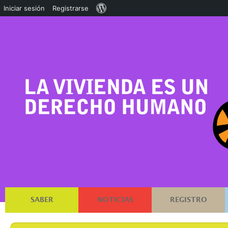
Acerca
Iniciar sesión
Registrarse
de
WordPress
SABER
NOTICIAS
REGISTRO