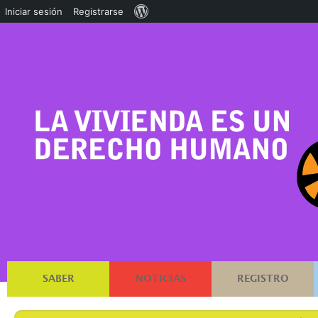
Acerca
Iniciar sesión
Registrarse
de
WordPress
SABER
NOTICIAS
REGISTRO