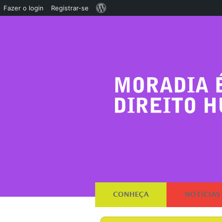
Sobre
Fazer o login
Registrar-se
o
WordPress
CONHEÇA
NOTÍCIAS