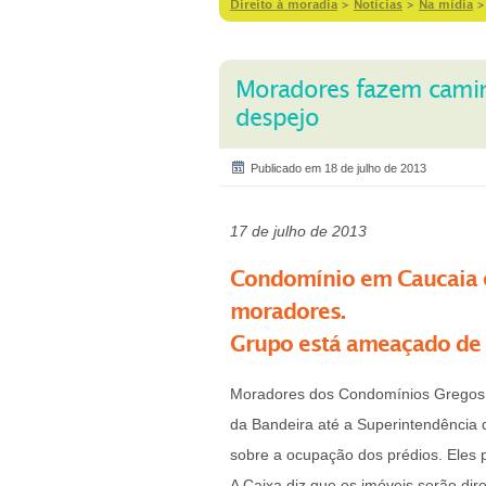
Direito à moradia
>
Notícias
>
Na mídia
Moradores fazem camin
despejo
Publicado em 18 de julho de 2013
17 de julho de 2013
Condomínio em Caucaia e
moradores.
Grupo está ameaçado de d
Moradores dos Condomínios Gregos,
da Bandeira até a Superintendência
sobre a ocupação dos prédios. Eles
A Caixa diz que os imóveis serão dir