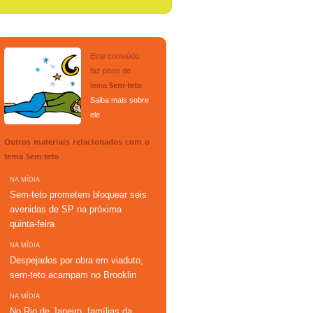
Este conteúdo
faz parte do
tema
.
Sem-teto
Saiba mais sobre
ele
.
Outros materiais relacionados com o
tema
Sem-teto
NA MÍDIA
Sem-teto prometem bloquear seis
avenidas de SP na próxima
quinta-feira
NA MÍDIA
Despejados por obra em viaduto,
sem-teto acampam no Brooklin
NA MÍDIA
No Rio de Janeiro, famílias da