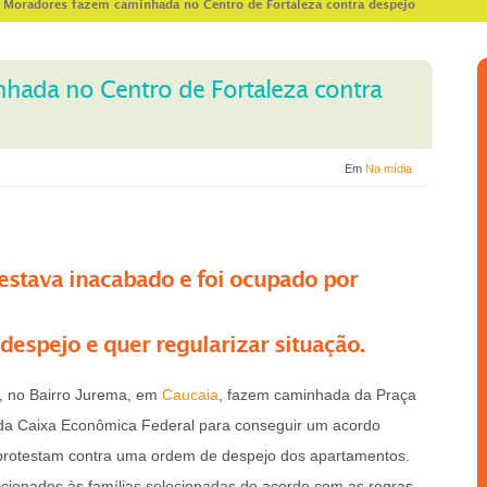
>
Moradores fazem caminhada no Centro de Fortaleza contra despejo
hada no Centro de Fortaleza contra
Em
Na mídia
stava inacabado e foi ocupado por
espejo e quer regularizar situação.
 no Bairro Jurema, em
Caucaia
, fazem caminhada da Praça
 da Caixa Econômica Federal para conseguir um acordo
 protestam contra uma ordem de despejo dos apartamentos.
ecionados às famílias selecionadas de acordo com as regras