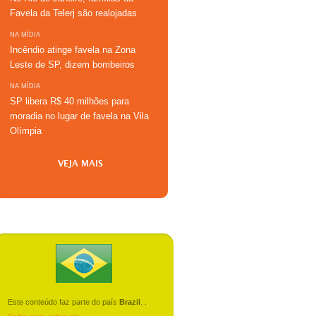
Favela da Telerj são realojadas
NA MÍDIA
Incêndio atinge favela na Zona
Leste de SP, dizem bombeiros
NA MÍDIA
SP libera R$ 40 milhões para
moradia no lugar de favela na Vila
Olímpia
VEJA MAIS
Este conteúdo faz parte do país
Brazil
.
.