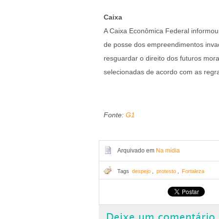
Caixa
A Caixa Econômica Federal informou,
de posse dos empreendimentos invadi
resguardar o direito dos futuros mor
selecionadas de acordo com as regr
Fonte:
G1
Arquivado em
Na mídia
Tags
despejo
,
protesto
,
Fortaleza
Deixe um comentário