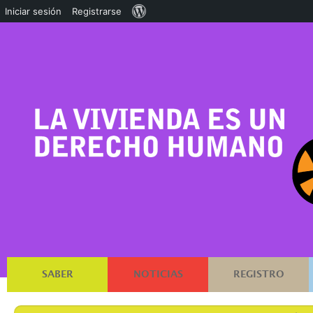
Acerca
Iniciar sesión
Registrarse
de
WordPress
SABER
NOTICIAS
REGISTRO