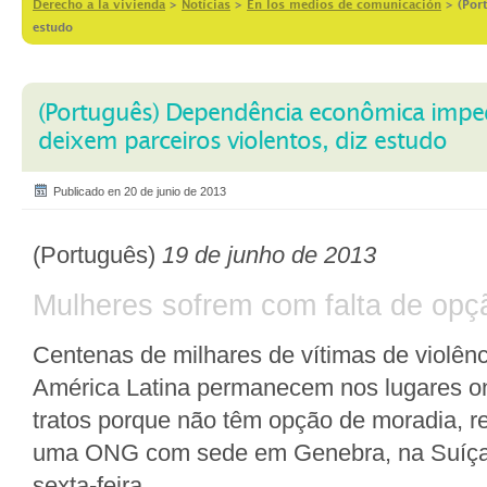
Derecho a la vivienda
>
Notícias
>
En los medios de comunicación
>
(Por
estudo
(Português) Dependência econômica impe
deixem parceiros violentos, diz estudo
Publicado en 20 de junio de 2013
(Português)
19 de junho de 2013
Mulheres sofrem com falta de opç
Centenas de milhares de vítimas de violên
América Latina permanecem nos lugares 
tratos porque não têm opção de moradia, r
uma ONG com sede em Genebra, na Suíça,
sexta-feira.