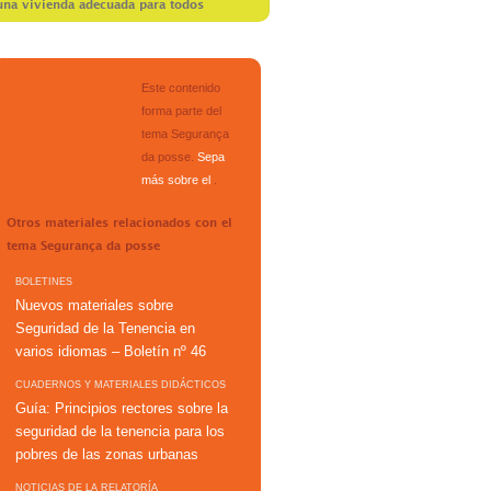
 una vivienda adecuada para todos
Este contenido
forma parte del
tema
Segurança
da posse
.
Sepa
más sobre el
.
Otros materiales relacionados con el
tema
Segurança da posse
BOLETINES
Nuevos materiales sobre
Seguridad de la Tenencia en
varios idiomas – Boletín nº 46
CUADERNOS Y MATERIALES DIDÁCTICOS
Guía: Principios rectores sobre la
seguridad de la tenencia para los
pobres de las zonas urbanas
NOTICIAS DE LA RELATORÍA