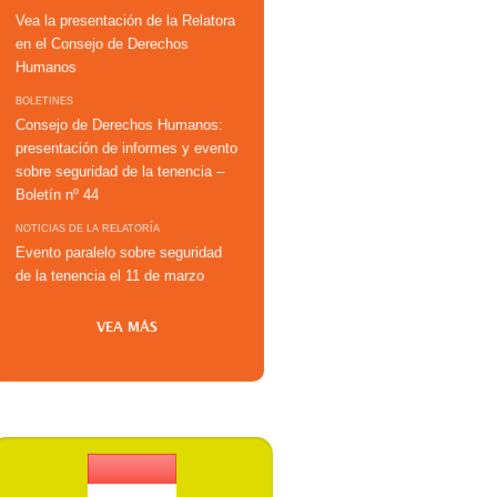
Vea la presentación de la Relatora
en el Consejo de Derechos
Humanos
BOLETINES
Consejo de Derechos Humanos:
presentación de informes y evento
sobre seguridad de la tenencia –
Boletín nº 44
NOTICIAS DE LA RELATORÍA
Evento paralelo sobre seguridad
de la tenencia el 11 de marzo
VEA MÁS