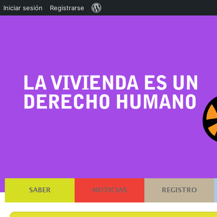
Acerca
Iniciar sesión
Registrarse
de
WordPress
SABER
NOTICIAS
REGISTRO