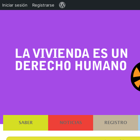
Acerca
Iniciar sesión
Registrarse
de
WordPress
SABER
NOTICIAS
REGISTRO