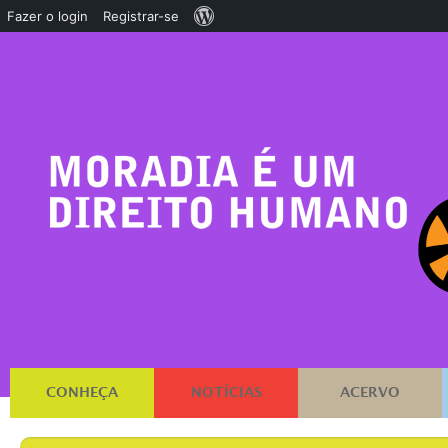
Sobre
Fazer o login
Registrar-se
o
WordPress
CONHEÇA
NOTÍCIAS
ACERVO