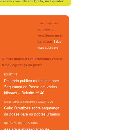
idas em consulta em Quito, no Equador
Este conteúdo
faz parte do
tema
Segurança
.
Saiba
da posse
mais sobre ele
.
Outros materiais relacionados com o
tema
Segurança da posse
BOLETINS
Relatoria publica materiais sobre
Segurança da Posse em vários
idiomas – Boletim nº 46
CARTILHAS E MATERIAIS DIDÁTICOS
Guia: Diretrizes sobre segurança
da posse para os pobres urbanos
NOTÍCIAS DA RELATORIA
Assista a apresentação da