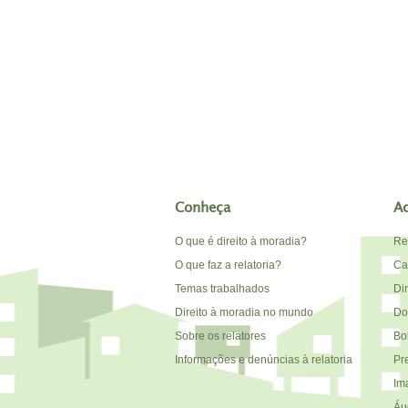
Conheça
A
O que é direito à moradia?
Re
O que faz a relatoria?
Car
Temas trabalhados
Di
Direito à moradia no mundo
Do
Sobre os relatores
Bo
Informações e denúncias à relatoria
Pr
Im
Áu