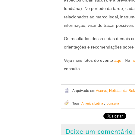
aspectos urbanísticos); e a prevalên
fundiária). No período da tarde, cad
relacionados ao marco legal, instru
informação, visando traçar possíveis 
Os resultados dessa e das demais co
orientações e recomendações sobre 
Veja mais fotos do evento
aqui
. Na
n
consulta.
Arquivado em
Acervo
,
Notícias da Rel
Tags
América Latina
,
consulta
Deixe um comentário