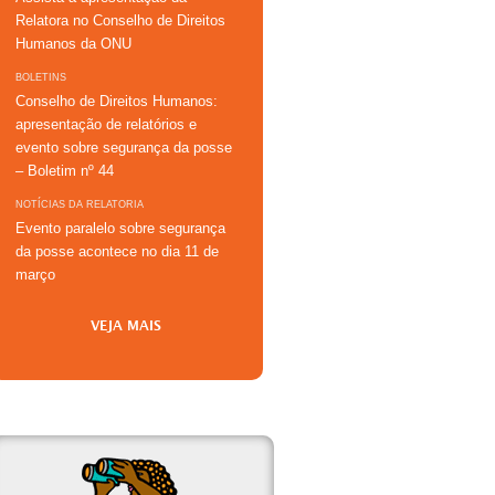
Relatora no Conselho de Direitos
Humanos da ONU
BOLETINS
Conselho de Direitos Humanos:
apresentação de relatórios e
evento sobre segurança da posse
– Boletim nº 44
NOTÍCIAS DA RELATORIA
Evento paralelo sobre segurança
da posse acontece no dia 11 de
março
VEJA MAIS