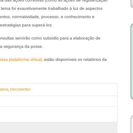
cia das ações corretivas (como as ações de regularização
a tema foi exaustivamente trabalhado à luz de aspectos
mentos, normatividade, processo, e conhecimento e
estratégias para superá-los.
nsultas servirão como subsídio para a elaboração de
a segurança da posse.
ossa plataforma virtual
, estão disponíveis os relatórios da
atoria
,
Documentos