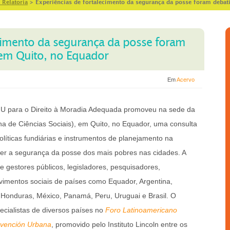
 Relatoria
>
Experiências de fortalecimento da segurança da posse foram debat
ecimento da segurança da posse foram
 em Quito, no Equador
Em
Acervo
ONU para o Direito à Moradia Adequada promoveu na sede da
 de Ciências Sociais), em Quito, no Equador, uma consulta
olíticas fundiárias e instrumentos de planejamento na
ecer a segurança da posse dos mais pobres nas cidades. A
e gestores públicos, legisladores, pesquisadores,
imentos sociais de países como Equador, Argentina,
r, Honduras, México, Panamá, Peru, Uruguai e Brasil. O
ecialistas de diversos países no
Foro Latinoamericano
rvención Urbana
, promovido pelo Instituto Lincoln entre os