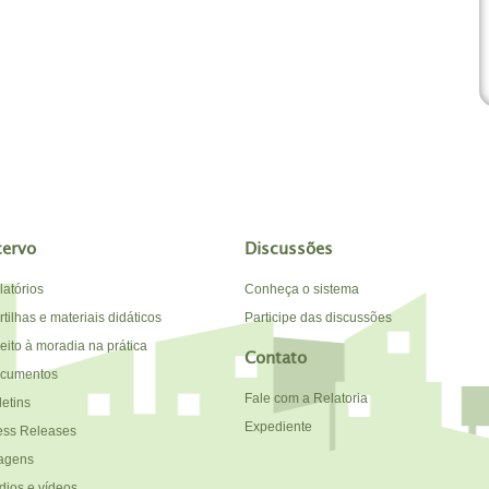
cervo
Discussões
latórios
Conheça o sistema
tilhas e materiais didáticos
Participe das discussões
reito à moradia na prática
Contato
cumentos
Fale com a Relatoria
letins
Expediente
ess Releases
agens
dios e vídeos