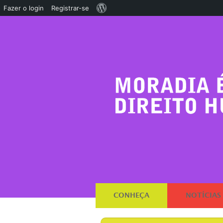
Sobre
Fazer o login
Registrar-se
o
WordPress
CONHEÇA
NOTÍCIAS