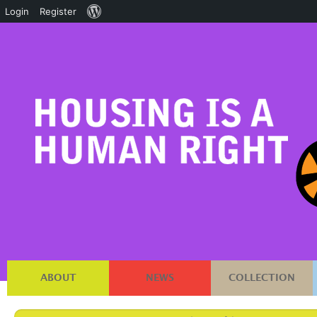
About
Login
Register
WordPress
ABOUT
NEWS
COLLECTION