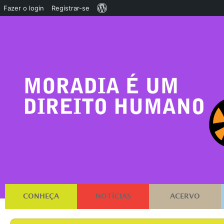
Sobre
Fazer o login
Registrar-se
o
WordPress
CONHEÇA
NOTÍCIAS
ACERVO