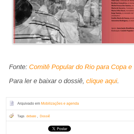
Fonte:
Comitê Popular do Rio para Copa e
Para ler e baixar o dossiê,
clique aqui
.
Arquivado em
Mobilizações e agenda
Tags
debate
,
Dossiê