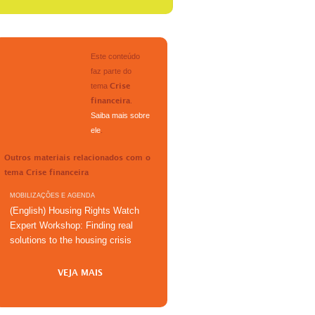
Este conteúdo
faz parte do
tema
Crise
.
financeira
Saiba mais sobre
ele
.
Outros materiais relacionados com o
tema
Crise financeira
MOBILIZAÇÕES E AGENDA
(English) Housing Rights Watch
Expert Workshop: Finding real
solutions to the housing crisis
VEJA MAIS