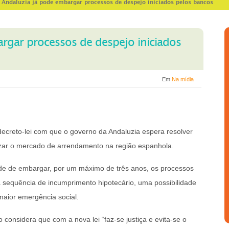
>
Andaluzia já pode embargar processos de despejo iniciados pelos bancos
rgar processos de despejo iniciados
Em
Na mídia
o decreto-lei com que o governo da Andaluzia espera resolver
zar o mercado de arrendamento na região espanhola.
dade de embargar, por um máximo de três anos, os processos
a sequência de incumprimento hipotecário, uma possibilidade
maior emergência social.
 considera que com a nova lei “faz-se justiça e evita-se o