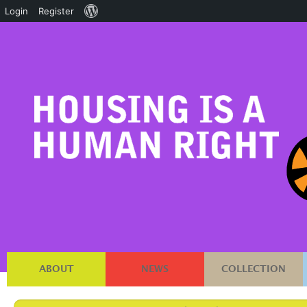
About
Login
Register
WordPress
ABOUT
NEWS
COLLECTION